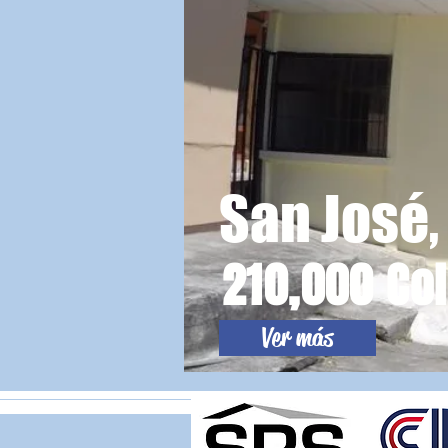
San José
210,000 Co
Ver más