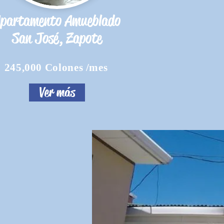
partamento Amueblado
San José, Zapote
245,000 Colones /mes
Ver más