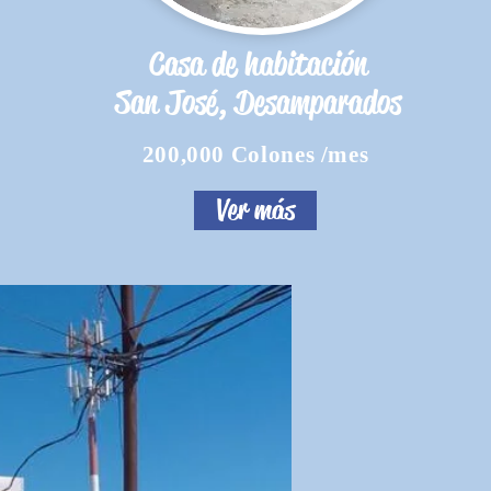
Casa de habitación
San José, Desamparados
200,000 Colones /mes
Ver más