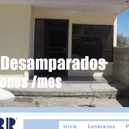
, Desamparados
lones /mes
Inicio
Conócenos
P