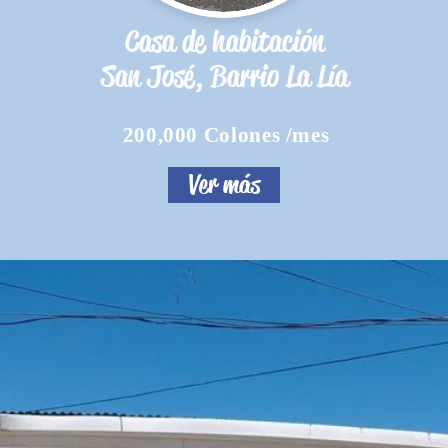
Casa de habitación
San José, Barrio La Lía
200,000 Colones /mes
Ver más