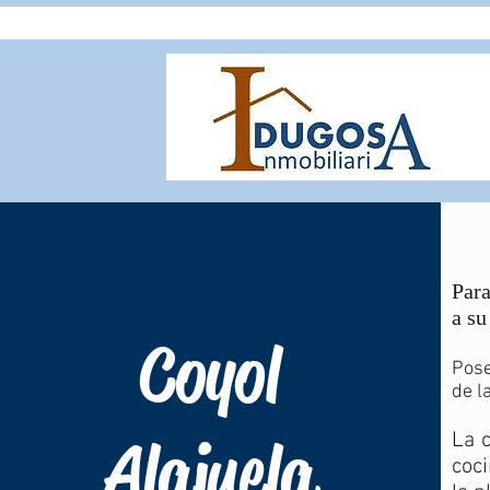
Para
a su
Coyol
Pose
de l
Alajuela
La 
coci