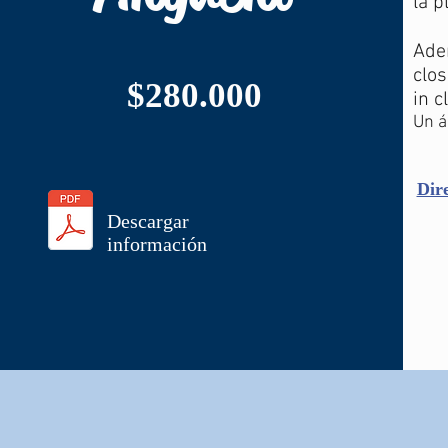
la p
Ade
clo
$280.000
in c
Un á
Dir
Descargar
información