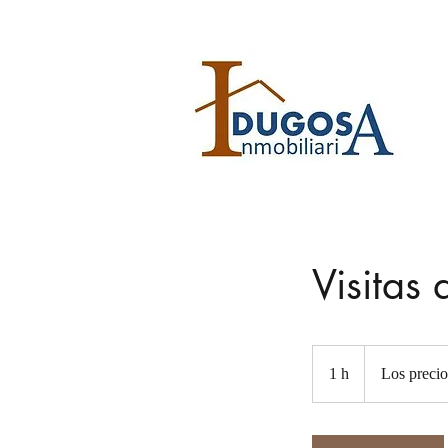
Visitas
Los
precios
1 h
1
Los precio
varían